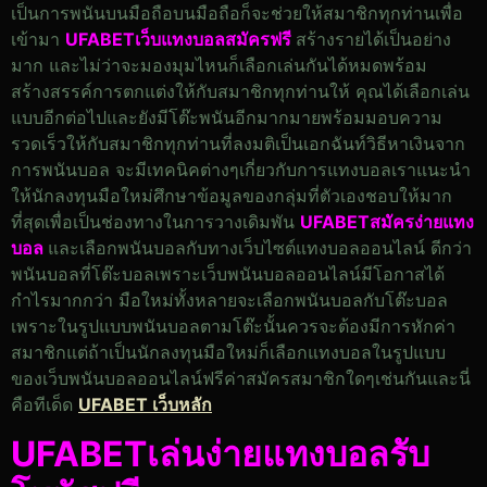
เป็นการพนันบนมือถือบนมือถือก็จะช่วยให้สมาชิกทุกท่านเพื่อ
เข้ามา
UFABETเว็บแทงบอลสมัครฟรี
สร้างรายได้เป็นอย่าง
มาก และไม่ว่าจะมองมุมไหนก็เลือกเล่นกันได้หมดพร้อม
สร้างสรรค์การตกแต่งให้กับสมาชิกทุกท่านให้ คุณได้เลือกเล่น
แบบอีกต่อไปและยังมีโต๊ะพนันอีกมากมายพร้อมมอบความ
รวดเร็วให้กับสมาชิกทุกท่านที่ลงมติเป็นเอกฉันท์วิธีหาเงินจาก
การพนันบอล จะมีเทคนิคต่างๆเกี่ยวกับการแทงบอลเราแนะนำ
ให้นักลงทุนมือใหม่ศึกษาข้อมูลของกลุ่มที่ตัวเองชอบให้มาก
ที่สุดเพื่อเป็นช่องทางในการวางเดิมพัน
UFABETสมัครง่ายแทง
บอล
และเลือกพนันบอลกับทางเว็บไซต์แทงบอลออนไลน์ ดีกว่า
พนันบอลที่โต๊ะบอลเพราะเว็บพนันบอลออนไลน์มีโอกาสได้
กำไรมากกว่า มือใหม่ทั้งหลายจะเลือกพนันบอลกับโต๊ะบอล
เพราะในรูปแบบพนันบอลตามโต๊ะนั้นควรจะต้องมีการหักค่า
สมาชิกแต่ถ้าเป็นนักลงทุนมือใหม่ก็เลือกแทงบอลในรูปแบบ
ของเว็บพนันบอลออนไลน์ฟรีค่าสมัครสมาชิกใดๆเช่นกันและนี่
คือทีเด็ด
UFABET เว็บหลัก
UFABETเล่นง่ายแทงบอลรับ