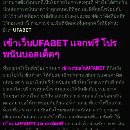
มากมายซึ่งทั้งหมดนี้เป็นโอกาสในการลงทุนที่ ทำเงินได้สำหรับ
นักเล่นการพนันบาคาร่าทุกคนจะดีที่สุดและดีที่สุดนี้พร้อมกับ
น่าไว้วางใจเพื่อความยั่งยืนและมั่นคงของซอฟต์แวร์ดังที่บันทึก
ไว้ก่อนหน้านี้ ด้วยการจ่ายเงินที่ชัดเจนที่สุดทุกครั้งที่มีคำสั่ง
อื่นๆ
UFABET
เข้าเว็บUFABET แจกฟรี โปร
พนันบอลเด็ดๆ
ที่จะถูกพรีเซ็นท์พร้อมๆกันมา
เข้าระบบเว็บUFABET
ที่นี่หลัง
จากโปรโมชั่นต่างๆ ให้กับสมาชิกทุกท่านเช่นการแจกเครดิต
เล่นบาคาร่าออนไลน์ฟรีสำหรับสมาชิกใหม่โดยแจกทันที หลัง
จากสมัครบริการทุกครั้งรวมคุณจะได้สัมผัสกับบรรยากาศ
ใหม่ๆจากด้านในด้วยวิถีทางดังที่กล่าวผ่านมาแล้วพร้อมๆกัน
ตลอดมาขอให้มาพร้อมกับดีลเลอร์สาวสวย ที่แจกไพ่ในแต่ละ
ห้องเพื่อสร้างความบันเทิงโชคของนักพนันบาคาร่าถูกยอด
เยี่ยมเช่นกันย้อนเวลากลับไปใช้ความคิดแผนที่แจ่มชัดท้าให้
เข้าเล่นUFABETแจกเครดิตฟรี
เอาผลสำเร็จสำหรับการทำเงิน