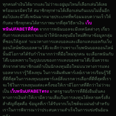
ทุกคนทำเงินได้มากและไม่ว่าจะอยู่มุมไหนก็เลือกเล่นได้เลย
พร้อมเนรมิตรให้ สมาชิกทุกท่านได้เลือกเล่นกันแบบไม่อั้นอีก
ต่อไปและมีโต๊ะพนันมากมายประเภทที่พร้อมมอบความเร็วให้
กับสมาชิกทุกคนได้สารภาพมากที่สุดวิธีหาเงิน
เว็บ
พนันUFABETดีที่สุด
จากการพนันบอลจะมีเทคนิคต่างๆ เกี่ยว
กับการแทงบอลเราแนะนำให้นักลงทุนมือใหม่ศึกษาข้อมูลกลุ่ม
ที่ชอบให้สูงเท่ าแนวทางการแทงบอลและเลือกแทงบอลกับเว็บ
ออนไลน์พนันบอลตามโต๊ะจะดีกว่าเพราะเว็บพนันบอลออนไลน์
นั้นมีโอกาสได้รับกำไรมากกว่าที่มือใหม่ทุกคน จะเลือกพนันกับ
โต๊ะบอลเพราะในรูปแบบของการแทงบอลตามโต๊ะนั้นควรจะ
หักจากค่าสมาชิกแต่ถ้าเป็นนักลงทุนมือใหม่แนวทางการแทง
บอลหากเรารู้วิธีลงทุน ในการเดิมพันพาร์เลย์เราควรเรียนรู้วิธี
ที่ดีที่สุดในการลงทุนบอลพาร์เลย์สิ่งแรกควรเลือกที่ดีที่สุดที่เรา
จะใช้ในการลงทุนแต่ละครั้งขอให้เรามีโอกาสที่ดีกว่าไม่ว่าจะ
เป็น
เว็บพนันUFABETตรง
มาตรฐานบริการที่ดียั่งยืนมั่นคง
ทางการเงินทำให้เรามีความเสี่ยงในการลงทุนได้หลายครั้งสิ่ง
สำคัญที่สุดคือ ข้อมูลที่เราได้รับจากเว็บไซต์จะแม่นยำสำหรับ
เราในการพิจารณาว่าประสบความสำเร็จในการแข่งขันย้อน