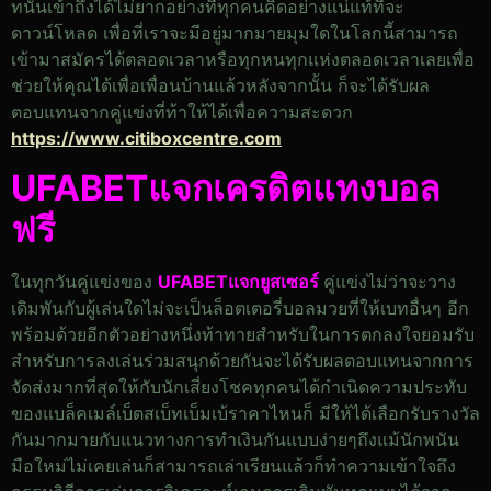
ทนั้นเข้าถึงได้ไม่ยากอย่างที่ทุกคนคิดอย่างแน่แท้ที่จะ
ดาวน์โหลด เพื่อที่เราจะมีอยู่มากมายมุมใดในโลกนี้สามารถ
เข้ามาสมัครได้ตลอดเวลาหรือทุกหนทุกแห่งตลอดเวลาเลยเพื่อ
ช่วยให้คุณได้เพื่อเพื่อนบ้านแล้วหลังจากนั้น ก็จะได้รับผล
ตอบแทนจากคู่แข่งที่ท้าให้ได้เพื่อความสะดวก
https://www.citiboxcentre.com
UFABETแจกเครดิตแทงบอล
ฟรี
ในทุกวันคู่แข่งของ
UFABETแจกยูสเซอร์
คู่แข่งไม่ว่าจะวาง
เดิมพันกับผู้เล่นใดไม่จะเป็นล็อตเตอรี่บอลมวยที่ให้เบทอื่นๆ อีก
พร้อมด้วยอีกตัวอย่างหนึ่งท้าทายสำหรับในการตกลงใจยอมรับ
สำหรับการลงเล่นร่วมสนุกด้วยกันจะได้รับผลตอบแทนจากการ
จัดส่งมากที่สุดให้กับนักเสี่ยงโชคทุกคนได้กำเนิดความประทับ
ของแบล็คเมล์เบ็ตสเบ็ทเบ็มเบ้ราคาไหนก็ มีให้ได้เลือกรับรางวัล
กันมากมายกับแนวทางการทำเงินกันแบบง่ายๆถึงแม้นักพนัน
มือใหม่ไม่เคยเล่นก็สามารถเล่าเรียนแล้วก็ทำความเข้าใจถึง