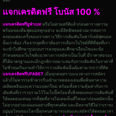
หลัง
แจกเครดิตฟรี โบนัส 100 %
แจกเครดิตฟรียูฟ่าเบท
หรือไม่ตามสถิติแล้วก่อนตารางความ
พร้อมของทีมฟุตบอลทุกอย่าง จะมีอิทธิพลอย่างมากต่อการ
ลงทุนแต่ละครั้งของเราเพราะวิธีการเดิมพันในพาร์เลย์ฟุตบอล
นั้นเราต้อง เริ่มจากจุดที่เราต้องการเลือกเว็บไซต์ที่ดีที่สุดที่เรา
จะเข้าไปศึกษารูปแบบการลงทุนและศึกษาเงื่อนไขและข้อ
กำหนดของเว็บไซต์แนวทางการสมัครเป็นเว็บที่ มีราคาต่อรอง
ที่ได้มาตรฐานและมีกฎกติกาเหมาะสมกับการเดิมพันในราคาที่
ไม่ชั่วจนเกินงามทำให้การวางเดิมพันนั้นคุ้มค่ามากกว่าที่คิด
แจกเครดิตฟรีUFABET
เมื่อทุกคนทราบแนวทางการสมัคร
แล้วก็ไม่ควรรอช้าควรรีบเข้ามาทดลองเล่นเพื่อค้นหาความ
เพลิดเพลินและความแปลกใหม่ พร้อมทั้งความคุ้มค่ากับการ
เดิมพันที่เรารวบรวมไว้ในเว็บนี้พร้อมทั้งสิ่งทดแทนการเดิมพันที่
ให้ผลตอบแทนมากที่สุดที่อาจไม่เคยเห็นที่ไหนมาก่อนสมัครนั้น
ไม่ยากอย่างแน่นอนอย่างที่ทุกคนคิด และมีหลายวิธีไม่ว่าเราจะ
อยู่มุมไหนของโลกนี้ทุกคนสามารถเล่นและสมัครได้ตลอดเวลา