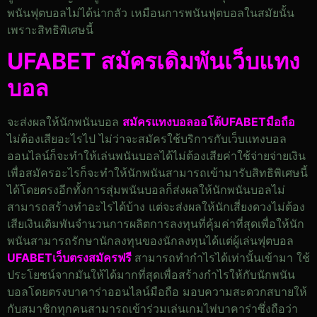
พนันฟุตบอลไม่ได้น่ากลัว เหมือนการพนันฟุตบอลในสมัยนั้น
เพราะสิทธิพิเศษนี้
UFABET สมัครเดิมพันเว็บแทง
บอล
จะส่งผลให้นักพนันบอล
สมัครแทงบอลออโต้UFABETมือถือ
ไม่ต้องเสียอะไรไป ไม่ว่าจะสมัครใช้บริการกับเว็บแทงบอล
ออนไลน์ก็จะทำให้เล่นพนันบอลได้ไม่ต้องเสียค่าใช้จ่ายจ่ายเงิน
เพื่อสมัครอะไรก็จะทำให้นักพนันสามารถเข้ามารับสิทธิพิเศษนี้
ได้โดยตรงอีกทั้งการสุ่มพนันบอลก็ส่งผลให้นักพนันบอลไม่
สามารถสร้างทำอะไรได้บ้าง แต่จะส่งผลให้นักเสี่ยงดวงไม่ต้อง
เสียเงินเดิมพันจำนวนการผลิตการลงทุนที่คุ้มค่าที่สุดเพื่อให้นัก
พนันสามารถรักษานักลงทุนของนักลงทุนได้แต่ผู้เล่นฟุตบอล
UFABETเว็บตรงสมัครฟรี
สามารถทำกำไรได้เท่านั้นเข้ามา ใช้
ประโยชน์จากมันให้ได้มากที่สุดเพื่อสร้างกำไรให้กับนักพนัน
บอลโดยตรงบาคาร่าออนไลน์มือถือ มอบความสะดวกสบายให้
กับสมาชิกทุกคนสามารถเข้าร่วมเล่นเกมไพ่บาคาร่าซึ่งถือว่า