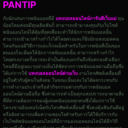
PANTIP
กับนักเล่นการพนันบอลที่มี
แทงบอลออนไลน์การันตีเว็บแม่
ทุน
น้อยไหมค่อยมีทุนเดิมพันก็ สามารถเข้ามาลงทุนกับเว็บไซต์
พนันออนไลน์ได้คุ้มที่สุดเพื่อจะทำให้นักการพนันบอลนั้น
สามารถเข้ามาสร้างกำไรได้โดยตรงและก็ยิ่งนักแทงบอลคน
ไหนกันแน่มีวิธีการและก็กลเม็ดสำหรับในการพนันที่เป็นของ
ตนเองก็จะมีผลให้นักการพนันบอลนั้น สามารถสร้างกำไร
โดยตรงบางครั้งอาจจะจำเป็นต้องบอกกันถึงข้อตกลงตัวเลือก
ไหนที่มีอยู่เยอะๆอย่างเห็นได้ชัดจากการพนันบอลผ่านมือถือ​ซึ่ง
ได้แก่การใช้
แทงบอลออนไลน์ผ่านเว็บ
งานโทรศัพท์เคลื่อนที่
อยู่ในตัวกับผู้คนในสังคม ในขณะนั้นและไม่ได้ผลกระทบกับ
การทำงานประจำหรือทำกิจกรรมต่างๆ​กับการพนันบอล
ออนไลน์ผ่านมือถือ ซึ่งสามารถทำเป็นทุกแห่งปรารถนาตามสิ่ง
ที่มีความต้องการของผู้เล่นพนันบอลทุกคนซึ่งได้แก่การใช้
โครงข่ายอินเทอร์เน็ตกับโทรศัพท์เคลื่อนที่​ ซึ่งคงคุ้นชินกันดีอยู่
หรือยังสามารถเพิ่มความชอบใจสำหรับการได้ใช้บริการกับ
เว็บไซต์พนันบอลออนไลน์ที่มีการมองบอลออนไลน์ได้อีกวิถี