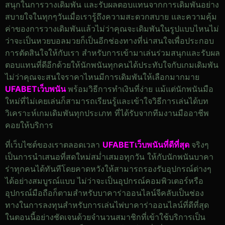
สนุกในการวางเดิมพัน และรับผลตอบแทนจากการเดิมพันอย่าง
สบายใจในทุกๆวันเมื่อเรารู้ถึงความสะดวกสบาย และความคุ้ม
ค่าของการวางเดิมพันแล้วไม่ว่าคุณจะเดิมพันในรูปแบบไหนไม่
ว่าจะเป็นหวยบอลมวยก็เป็นอีกช่องทางที่น่าสนใจเพื่อประกอบ
การตัดสินใจให้กับเรา สำหรับการเข้ามาเล่นร่วมสนุกและรับผล
ตอบแทนที่ดีอีกด้วยให้นักพนันทุกคนได้ประทับใจกับเกมเดิมพัน
ไม่ว่าคุณจะสนใจราคาไหนมีการเดิมพันให้เลือกมากมาย
UFABETเว็บพนัน
พร้อมวิธีการทำเงินที่ง่าย แม้แต่นักพนันมือ
ใหม่ที่ไม่เคยเล่นก็สามารถเรียนรู้และเข้าใจวิธีการเล่นได้บท
วิเคราะห์เกมเดิมพันทุกประเภท ที่ได้รับจากทีมงานมืออาชีพ
คอยให้บริการ
ที่เว็บไซต์ของเราตลอดเวลา
UFABETเว็บพนันที่ดีที่สุด
จริงๆ
เป็นการนำเสนอที่สดใหม่สม่ำเสมอทุกวัน ให้กับนักพนันบาคา
ร่าทุกคนได้ทันทีโดยคาดหวังให้สามารถรองรับอุปกรณ์ต่างๆ
ได้อย่างสมบูรณ์แบบ ไม่ว่าจะเป็นอุปกรณ์คอมพิวเตอร์หรือ
อุปกรณ์มือถือก็ตามสำหรับบาคาร่าออนไลน์จีคลับเป็นช่อง
ทางในการลงทุนสำหรับการเล่นไพ่บาคาร่าออนไลน์ที่ดีที่สุด
ในตอนนี้อย่างชัดเจนด้วยจำนวนสมาชิกที่เข้าใช้บริการเป็น