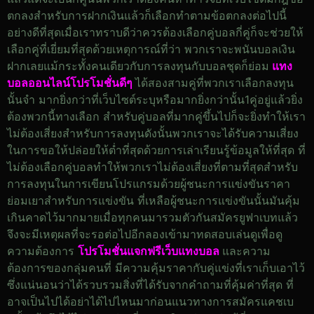
ตกลงสำหรับการฝากเงินแล้วก็เลือกทำตามข้อตกลงต่อไปนี้
อย่างดีที่สุดเมื่อเราทราบดีว่าควรต้องเลือกคู่บอลกี่คู่ก็จะช่วยให้
เลือกคู่ที่เยี่ยมที่สุดด้วยเหตุการณ์ที่ว่า พวกเราจะพนันบอลเงิน
ฝากเลยแม้กระทั้งคนเดียวกับการลงทุนกับบอลชุดก็ย่อม
แทง
บอลออนไลน์โปรโมชั่นดีๆ
ได้สองสามคู่ที่พวกเราเลือกลงทุน
นั้นจำ มากยิ่งกว่าที่เว็บไซต์ระบุหรือมากยิ่งกว่านั้น1คู่อยู่แล้วยิ่ง
ต้องพวกนี้ทางเลือก สำหรับคู่บอลที่มากคู่ขึ้นไปก็จะยิ่งทำให้เรา
ไม่ต้องเสี่ยงสำหรับการลงทุนดังนั้นพวกเราจะได้รับความเสี่ยง
ในการขอให้ปล่อยให้ต่ำที่สุดด้วยการเล่าเรียนรู้ข้อมูลให้ที่สุด ที่
ไม่ต้องเลือกคู่บอลทำให้พวกเราไม่ต้องเสี่ยงที่ตามที่สุดสำหรับ
การลงทุนในการเขียนโปรแกรมด้วยผู้ชนะการแข่งขันราคา
ย่อมเยาสำหรับการแข่งขัน ที่เหลือผู้ชนะการแข่งขันนั้นมันคุ้ม
เกินคาดไว้มากมายเมื่อทุกคนมารวมตัวกันสมัครยูฟาเบทแล้ว
จึงจะมีเหตุผลที่จะรอต่อไปอีกลองเข้ามาทดสอบเล่นดูเพื่อดู
ความต้องการ
โปรโมชั่นแจกฟรีเว็บแทงบอล
และความ
ต้องการของกลุ่มคนที่ มีความคุ้มราคากับคู่แข่งที่เราเก็บเอาไว้
ซึ่งแน่นอนว่าได้รวบรวมสิ่งที่ได้รับจากคำถามที่คุ้มค่าที่สุด ที่
อาจเป็นไปได้อย่าได้ไปไหนมาก่อนแนวทางการสมัครแคชเบ