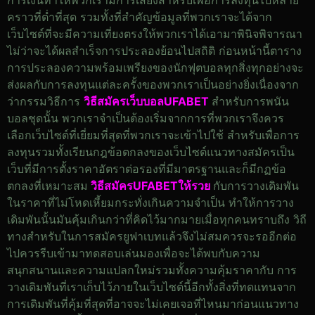
คราวที่ต่ำที่สุด รวมทั้งที่สำคัญข้อมูลที่พวกเราจะได้จาก
เว็บไซต์ที่จะมีความเที่ยงตรงให้พวกเราได้เอามาพินิจพิจารณา
ไม่ว่าจะได้ผลสำเร็จการประลองย้อนไปสถิติ ก่อนหน้านี้ตาราง
การประลองความพร้อมเพรียงของนักฟุตบอลทุกสิ่งทุกอย่างจะ
ส่งผลกับการลงทุนแต่ละครั้งของพวกเราเป็นอย่างยิ่งเนื่องจาก
ว่ากรรมวิธีการ
วิธีสมัครเว็บบอลUFABET
สำหรับการพนัน
บอลชุดนั้น พวกเราจำเป็นต้องเริ่มจากการที่พวกเราจึงควร
เลือกเว็บไซต์ที่เยี่ยมที่สุดที่พวกเราจะเข้าไปใช้ สำหรับเพื่อการ
ลงทุนรวมทั้งเรียนกฎข้อตกลงของเว็บไซต์แนวทางสมัครเป็น
เว็บที่มีการตั้งราคาอัตราต่อรองที่มีมาตรฐานและก็มีกฏข้อ
ตกลงที่เหมาะสม
วิธีสมัครUFABETให้รวย
กับการวางเดิมพัน
ในราคาที่ไม่โหดเหี้ยมกระทั่งเกินความจำเป็น ทำให้การวาง
เดิมพันนั้นมันคุ้มเกินกว่าที่คิดไว้มากมายเมื่อทุกคนทราบถึง วิถี
ทางสำหรับในการสมัครยูฟาเบทแล้วจึงไม่สมควรจะรออีกต่อ
ไปควรรีบเข้ามาทดสอบเล่นมองเพื่อจะได้พบกับความ
สนุกสนานและความแปลกใหม่รวมทั้งความคุ้มราคากับ การ
วางเดิมพันที่เราเก็บไว้ภายในเว็บไซต์นี้อีกทั้งสิ่งที่ทดแทนจาก
การเดิมพันที่คุ้มที่สุดที่อาจจะไม่เคยเจอที่ไหนมาก่อนแนวทาง