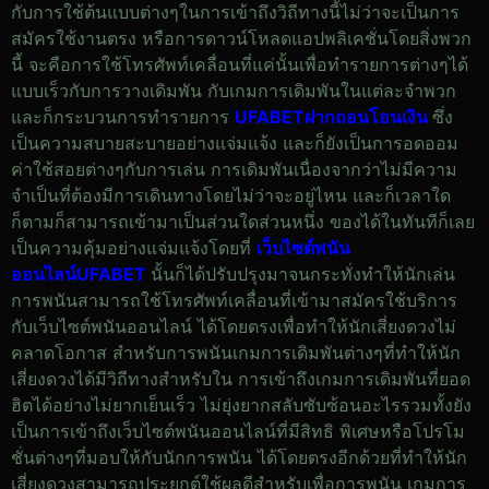
กับการใช้ต้นแบบต่างๆในการเข้าถึงวิถีทางนี้ไม่ว่าจะเป็นการ
สมัครใช้งานตรง หรือการดาวน์โหลดแอปพลิเคชั่นโดยสิ่งพวก
นี้ จะคือการใช้โทรศัพท์เคลื่อนที่แค่นั้นเพื่อทำรายการต่างๆได้
แบบเร็วกับการวางเดิมพัน กับเกมการเดิมพันในแต่ละจำพวก
และก็กระบวนการทำรายการ
UFABET
ฝากถอนโอนเงิน
ซึ่ง
เป็นความสบายสะบายอย่างแจ่มแจ้ง และก็ยังเป็นการอดออม
ค่าใช้สอยต่างๆกับการเล่น การเดิมพันเนื่องจากว่าไม่มีความ
จำเป็นที่ต้องมีการเดินทางโดยไม่ว่าจะอยู่ไหน และก็เวลาใด
ก็ตามก็สามารถเข้ามาเป็นส่วนใดส่วนหนึ่ง ของได้ในทันทีก็เลย
เป็นความคุ้มอย่างแจ่มแจ้งโดยที่
เว็บไซต์พนัน
ออนไลน์
UFABET
นั้นก็ได้ปรับปรุงมาจนกระทั่งทำให้นักเล่น
การพนันสามารถใช้โทรศัพท์เคลื่อนที่เข้ามาสมัครใช้บริการ
กับเว็บไซต์พนันออนไลน์ ได้โดยตรงเพื่อทำให้นักเสี่ยงดวงไม่
คลาดโอกาส สำหรับการพนันเกมการเดิมพันต่างๆที่ทำให้นัก
เสี่ยงดวงได้มีวิถีทางสำหรับใน การเข้าถึงเกมการเดิมพันที่ยอด
ฮิตได้อย่างไม่ยากเย็นเร็ว ไม่ยุ่งยากสลับซับซ้อนอะไรรวมทั้งยัง
เป็นการเข้าถึงเว็บไซต์พนันออนไลน์ที่มีสิทธิ พิเศษหรือโปรโม
ชั่นต่างๆที่มอบให้กับนักการพนัน ได้โดยตรงอีกด้วยที่ทำให้นัก
เสี่ยงดวงสามารถประยุกต์ใช้ผลดีสำหรับเพื่อการพนัน เกมการ