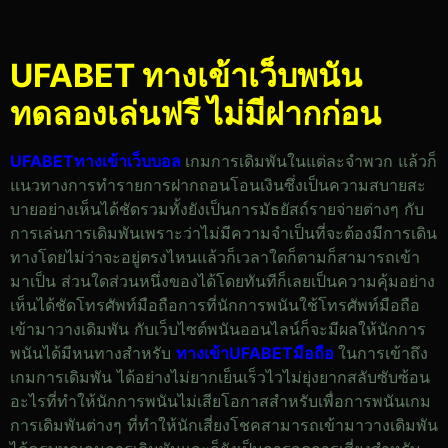
UFABET ทางเข้าเว็บพนัน
ทดลองเล่นฟรี ไม่มีฝากก่อน
UFABETทางเข้าเว็บบอล
เกมการเดิมพันในแต่ละจำพวก แล้วก็
แนวทางการทำรายการฝากถอนโอนเงินซึ่งเป็นความสบายสะ
บายอย่างเห็นได้ชัดรวมทั้งยังเป็นการมัธยัสถ์รายจ่ายต่างๆ กับ
การเล่นการเดิมพันเพราะว่าไม่มีความจำเป็นที่จะต้องมีการเดิน
ทางโดยไม่ว่าจะอยู่ตรงไหนแล้วก็เวลาใดก็ตามก็สามารถเข้า
มาเป็น ส่วนใดส่วนหนึ่งของได้โดยทันทีก็เลยเป็นความคุ้มอย่าง
เห็นได้ชัดโทรศัพท์มือถือการที่นักการพนันใช้โทรศัพท์มือถือ
เข้ามาวางเดิมพัน กับเว็บไซต์พนันออนไลน์ก็จะมีผลให้นักการ
พนันได้มีหนทางสำหรับ
ทางเข้า
UFABETมือถือ
ในการเข้าถึง
เกมการเดิมพัน ได้อย่างไม่ยากเย็นเร็วไวไม่ยุ่งยากสลับซับซ้อน
อะไรที่ทำให้นักการพนันไม่เสียโอกาสสำหรับเพื่อการพนันเกม
การเดิมพันต่างๆ ที่ทำให้นักเสี่ยงโชคสามารถเข้ามาวางเดิมพัน