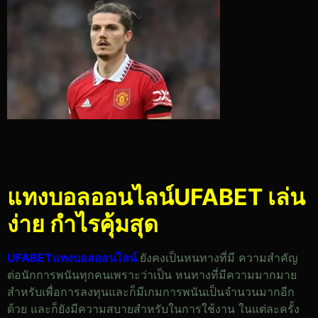
แทงบอลออนไลน์UFABET เล่น
ง่าย กำไรคุ้มสุด
UFABETแทงบอลออนไลน์
ยังคงเป็นหนทางที่มี ความสำคัญ
ต่อนักการพนันทุกคนเพราะว่าเป็น หนทางที่มีความมากมาย
สำหรับเพื่อการลงทุนและก็มีเกมการพนันเป็นจำนวนมากอีก
ด้วย และก็ยังมีความสบายสำหรับในการใช้งาน ในแต่ละครั้ง