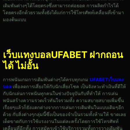
เดิมพันต่างๆได้โดยตรงซึ่งสามารถต่อยอด การผลิตกำไรได้
โดยตรงอีกด้วยรวมทั้งยังได้แก่การใช้โทรศัพท์เคลื่อนที่เข้ามา
มองต้นแบบ
เว็บแทงบอลUFABET ฝากถอน
ได้ ไม่อั้น
การพนันเกมการเดิมพันต่างๆได้ครบทุกเกม
UFABETเว็บแทง
บอล
เพื่อลดการเสี่ยงให้กับนักเสี่ยงโชค เป็นจังหวะทำเงินที่ดีให้
กับนักเล่นการพนันทุกคนในช่วงปัจจุบันกับที่ทำให้ การเล่น
พนันสร้างความรวดเร็วทันใจรวมทั้ง ความสบายสบายเพิ่มขึ้น
เรื่อยๆแล้วก็ยังแตกต่างจากการเล่นการเดิมพันในแบบเดิมๆอีก
ด้วย กับสิ่งต่างๆกลุ่มนี้ซึ่งเป็นของจำเป็นรวมทั้งห้ามให้ ขาดเลย
เด็ดขาดกับการใช้แรงงานในแต่ละครั้งโดยการใช้โทรศัพท์
เคลื่อนที่อีกทั้ง การสมัครเข้าใช้บริการรวมทั้งการวางเดิมพัน