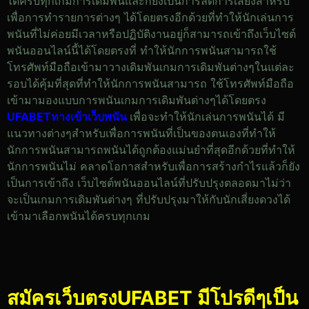
ได้ครบทุกเกมการเดิมพันและก็ยังเป็นการลดการเสี่ยงสำหรับ
เพื่อการทำรายการต่างๆ ได้โดยตรงอีกด้วยที่ทำให้นักเล่นการ
พนันที่ไม่ค่อยมีเวลาหรือปฏิบัติงานอยู่ก็สามารถเข้าถึงเว็บไซต์
พนันออนไลน์นี้ได้โดยตรงที่ ทำให้นักการพนันสามารถใช้
โทรศัพท์มือถือเข้ามาวางเดิมพันเกมการเดิมพันต่างๆในแต่ละ
รอบได้คุ้มที่สุดที่ทำให้นักการพนันสามารถ ใช้โทรศัพท์มือถือ
เข้ามามองแบบการพนันเกมการเดิมพันต่างๆได้โดยตรง
UFABETทางเข้าเว็บพนัน
เพื่อจะทำให้นักเล่นการพนันได้ มี
แนวทางต่างๆสำหรับเพื่อการพนันที่เป็นของตนเองที่ทำให้
นักการพนันสามารถพนันได้ถูกต้องแม่นยำที่สุดอีกด้วยที่ทำให้
นักการพนันไม่ คลาดโอกาสสำหรับเพื่อการสร้างกำไรแล้วก็ยัง
เป็นการเข้าถึง เว็บไซต์พนันออนไลน์ที่ปรับปรุงตลอดมาไม่ว่า
จะเป็นเกมการเดิมพันต่างๆ ที่ปรับปรุงมาให้กับนักเสี่ยงดวงได้
เข้ามาเลือกพนันได้ครบทุกเกม
สมัครเว็บตรงUFABET มีโปรดีๆเป็น