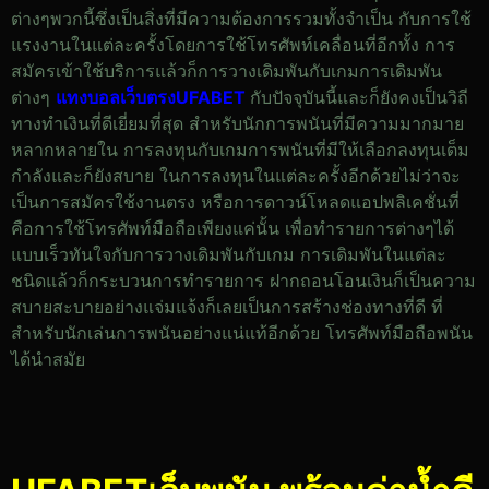
ต่างๆพวกนี้ซึ่งเป็นสิ่งที่มีความต้องการรวมทั้งจำเป็น กับการใช้
แรงงานในแต่ละครั้งโดยการใช้โทรศัพท์เคลื่อนที่อีกทั้ง การ
สมัครเข้าใช้บริการแล้วก็การวางเดิมพันกับเกมการเดิมพัน
ต่างๆ
แทงบอลเว็บตรงUFABET
กับปัจจุบันนี้และก็ยังคงเป็นวิถี
ทางทำเงินที่ดีเยี่ยมที่สุด สำหรับนักการพนันที่มีความมากมาย
หลากหลายใน การลงทุนกับเกมการพนันที่มีให้เลือกลงทุนเต็ม
กำลังและก็ยังสบาย ในการลงทุนในแต่ละครั้งอีกด้วยไม่ว่าจะ
เป็นการสมัครใช้งานตรง หรือการดาวน์โหลดแอปพลิเคชั่นที่
คือการใช้โทรศัพท์มือถือเพียงแค่นั้น เพื่อทำรายการต่างๆได้
แบบเร็วทันใจกับการวางเดิมพันกับเกม การเดิมพันในแต่ละ
ชนิดแล้วก็กระบวนการทำรายการ ฝากถอนโอนเงินก็เป็นความ
สบายสะบายอย่างแจ่มแจ้งก็เลยเป็นการสร้างช่องทางที่ดี ที่
สำหรับนักเล่นการพนันอย่างแน่แท้อีกด้วย โทรศัพท์มือถือพนัน
ได้นำสมัย