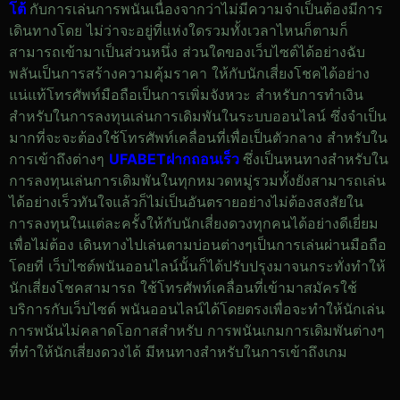
โต้
กับการเล่นการพนันเนื่องจากว่าไม่มีความจำเป็นต้องมีการ
เดินทางโดย ไม่ว่าจะอยู่ที่แห่งใดรวมทั้งเวลาไหนก็ตามก็
สามารถเข้ามาเป็นส่วนหนึ่ง ส่วนใดของเว็บไซต์ได้อย่างฉับ
พลันเป็นการสร้างความคุ้มราคา ให้กับนักเสี่ยงโชคได้อย่าง
แน่แท้โทรศัพท์มือถือเป็นการเพิ่มจังหวะ สำหรับการทำเงิน
สำหรับในการลงทุนเล่นการเดิมพันในระบบออนไลน์ ซึ่งจำเป็น
มากที่จะจะต้องใช้โทรศัพท์เคลื่อนที่เพื่อเป็นตัวกลาง สำหรับใน
การเข้าถึงต่างๆ
UFABETฝากถอนเร็ว
ซึ่งเป็นหนทางสำหรับใน
การลงทุนเล่นการเดิมพันในทุกหมวดหมู่รวมทั้งยังสามารถเล่น
ได้อย่างเร็วทันใจแล้วก็ไม่เป็นอันตรายอย่างไม่ต้องสงสัยใน
การลงทุนในแต่ละครั้งให้กับนักเสี่ยงดวงทุกคนได้อย่างดีเยี่ยม
เพื่อไม่ต้อง เดินทางไปเล่นตามบ่อนต่างๆเป็นการเล่นผ่านมือถือ
โดยที่ เว็บไซต์พนันออนไลน์นั้นก็ได้ปรับปรุงมาจนกระทั่งทำให้
นักเสี่ยงโชคสามารถ ใช้โทรศัพท์เคลื่อนที่เข้ามาสมัครใช้
บริการกับเว็บไซต์ พนันออนไลน์ได้โดยตรงเพื่อจะทำให้นักเล่น
การพนันไม่คลาดโอกาสสำหรับ การพนันเกมการเดิมพันต่างๆ
ที่ทำให้นักเสี่ยงดวงได้ มีหนทางสำหรับในการเข้าถึงเกม