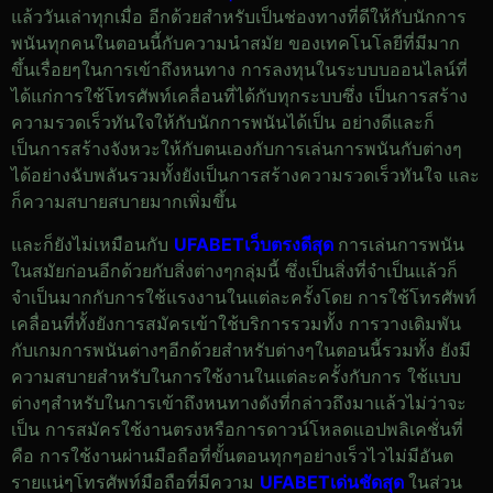
แล้ววันเล่าทุกเมื่อ อีกด้วยสำหรับเป็นช่องทางที่ดีให้กับนักการ
พนันทุกคนในตอนนี้กับความนำสมัย ของเทคโนโลยีที่มีมาก
ขึ้นเรื่อยๆในการเข้าถึงหนทาง การลงทุนในระบบบออนไลน์ที่
ได้แก่การใช้โทรศัพท์เคลื่อนที่ได้กับทุกระบบซึ่ง เป็นการสร้าง
ความรวดเร็วทันใจให้กับนักการพนันได้เป็น อย่างดีและก็
เป็นการสร้างจังหวะให้กับตนเองกับการเล่นการพนันกับต่างๆ
ได้อย่างฉับพลันรวมทั้งยังเป็นการสร้างความรวดเร็วทันใจ และ
ก็ความสบายสบายมากเพิ่มขึ้น
และก็ยังไม่เหมือนกับ
UFABETเว็บตรงดีสุด
การเล่นการพนัน
ในสมัยก่อนอีกด้วยกับสิ่งต่างๆกลุ่มนี้ ซึ่งเป็นสิ่งที่จำเป็นแล้วก็
จำเป็นมากกับการใช้แรงงานในแต่ละครั้งโดย การใช้โทรศัพท์
เคลื่อนที่ทั้งยังการสมัครเข้าใช้บริการรวมทั้ง การวางเดิมพัน
กับเกมการพนันต่างๆอีกด้วยสำหรับต่างๆในตอนนี้รวมทั้ง ยังมี
ความสบายสำหรับในการใช้งานในแต่ละครั้งกับการ ใช้แบบ
ต่างๆสำหรับในการเข้าถึงหนทางดังที่กล่าวถึงมาแล้วไม่ว่าจะ
เป็น การสมัครใช้งานตรงหรือการดาวน์โหลดแอปพลิเคชั่นที่
คือ การใช้งานผ่านมือถือที่ขั้นตอนทุกๆอย่างเร็วไวไม่มีอันต
รายแน่ๆโทรศัพท์มือถือที่มีความ
UFABET
เด่นชัดสุด
ในส่วน