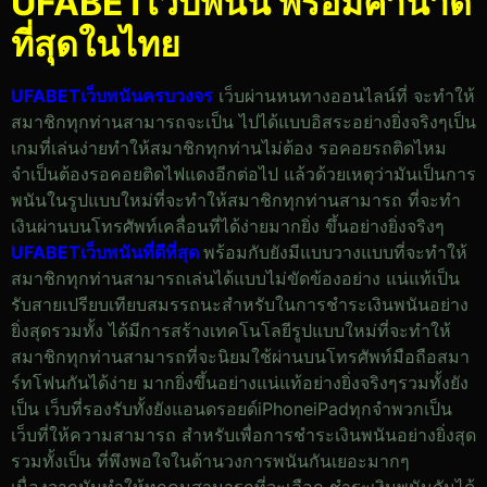
UFABETเว็บพนัน พร้อมค่าน้ำดี
ที่สุดในไทย
UFABETเว็บพนันครบวงจร
เว็บผ่านหนทางออนไลน์ที่ จะทำให้
สมาชิกทุกท่านสามารถจะเป็น ไปได้แบบอิสระอย่างยิ่งจริงๆเป็น
เกมที่เล่นง่ายทำให้สมาชิกทุกท่านไม่ต้อง รอคอยรถติดไหม
จำเป็นต้องรอคอยติดไฟแดงอีกต่อไป แล้วด้วยเหตุว่ามันเป็นการ
พนันในรูปแบบใหม่ที่จะทำให้สมาชิกทุกท่านสามารถ ที่จะทำ
เงินผ่านบนโทรศัพท์เคลื่อนที่ได้ง่ายมากยิ่ง ขึ้นอย่างยิ่งจริงๆ
UFABETเว็บพนันที่ดีที่สุด
พร้อมกับยังมีแบบวางแบบที่จะทำให้
สมาชิกทุกท่านสามารถเล่นได้แบบไม่ขัดข้องอย่าง แน่แท้เป็น
รับสายเปรียบเทียบสมรรถนะสำหรับในการชำระเงินพนันอย่าง
ยิ่งสุดรวมทั้ง ได้มีการสร้างเทคโนโลยีรูปแบบใหม่ที่จะทำให้
สมาชิกทุกท่านสามารถที่จะนิยมใช้ผ่านบนโทรศัพท์มือถือสมา
ร์ทโฟนกันได้ง่าย มากยิ่งขึ้นอย่างแน่แท้อย่างยิ่งจริงๆรวมทั้งยัง
เป็น เว็บที่รองรับทั้งยังแอนดรอยด์iPhoneiPadทุกจำพวกเป็น
เว็บที่ให้ความสามารถ สำหรับเพื่อการชำระเงินพนันอย่างยิ่งสุด
รวมทั้งเป็น ที่พึงพอใจในด้านวงการพนันกันเยอะมากๆ